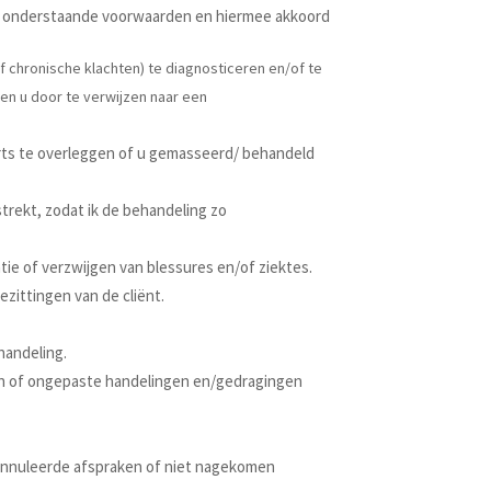
n de onderstaande voorwaarden en hiermee akkoord
of chronische klachten) te diagnosticeren en/of te
en u door te verwijzen naar een
 arts te overleggen of u gemasseerd/ behandeld
rstrekt, zodat ik de behandeling zo
atie of verzwijgen van blessures en/of ziektes.
ezittingen van de cliënt.
handeling.
n of ongepaste handelingen en/gedragingen
annuleerde afspraken of niet nagekomen