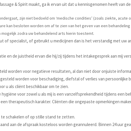
t Massage & Spirit maakt, ga ik ervan uit dat u kennisgenomen heeft va
ondergaat, zijn niet bedoeld om ‘medische condities’ (zoals ziekte, acute 
sure kan besloten worden om af te zien van het geven van een behandeling 
n mogelijk zodra uw behandelend arts hierin toestemt.
t of specialist, of gebruikt u medicijnen dan is het verstandig met uw
atie en de juistheid ervan die hij/zij tijdens het intakegesprek aan mij ve
steld worden voor negatieve resultaten, al dan niet door onjuiste inform
 gesteld worden voor beschadiging, diefstal of verlies van persoonlijke b
oor u als cliënt beschikbaar om te zien.
e hygiëne voor zowel u als mij is een vanzelfsprekendheid tijdens een be
een therapeutisch karakter. Cliënten die ongepaste opmerkingen make
 te schakelen of op stille stand te zetten.
aand aan de afspraak kosteloos worden geannuleerd. Binnen 24 uur ge