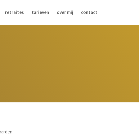
retraites
tarieven
over mij
contact
aarden.