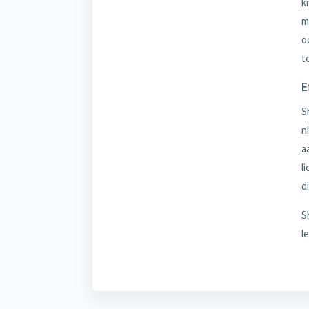
k
m
o
t
E
S
n
a
l
d
S
l