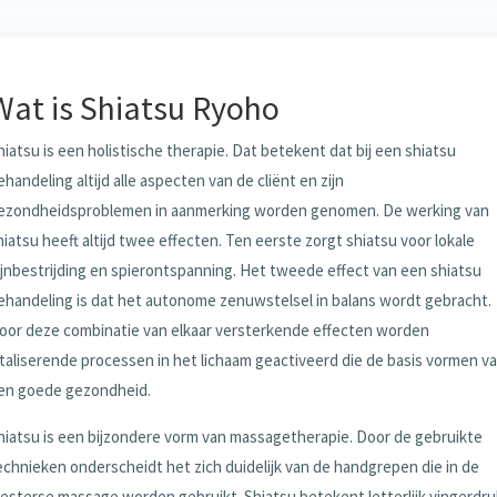
Wat is Shiatsu Ryoho
hiatsu is een holistische therapie. Dat betekent dat bij een shiatsu
ehandeling altijd alle aspecten van de cliënt en zijn
ezondheidsproblemen in aanmerking worden genomen. De werking van
hiatsu heeft altijd twee effecten. Ten eerste zorgt shiatsu voor lokale
ijnbestrijding en spierontspanning. Het tweede effect van een shiatsu
ehandeling is dat het autonome zenuwstelsel in balans wordt gebracht.
oor deze combinatie van elkaar versterkende effecten worden
italiserende processen in het lichaam geactiveerd die de basis vormen v
en goede gezondheid.
hiatsu is een bijzondere vorm van massagetherapie. Door de gebruikte
echnieken onderscheidt het zich duidelijk van de handgrepen die in de
esterse massage worden gebruikt. Shiatsu betekent letterlijk vingerdru