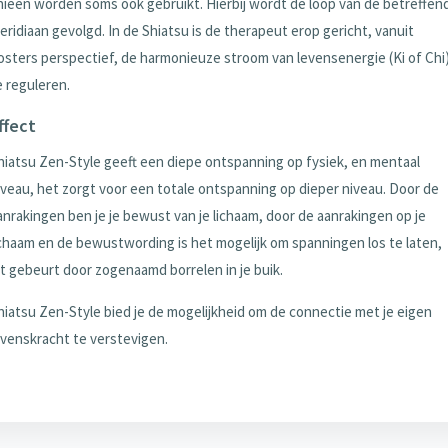
nieën worden soms ook gebruikt. Hierbij wordt de loop van de betreffen
eridiaan gevolgd. In de Shiatsu is de therapeut erop gericht, vanuit
osters perspectief, de harmonieuze stroom van levensenergie (Ki of Chi
e reguleren.
ffect
hiatsu Zen-Style geeft een diepe ontspanning op fysiek, en mentaal
iveau, het zorgt voor een totale ontspanning op dieper niveau. Door de
anrakingen ben je je bewust van je lichaam, door de aanrakingen op je
ichaam en de bewustwording is het mogelijk om spanningen los te laten,
it gebeurt door zogenaamd borrelen in je buik.
hiatsu Zen-Style bied je de mogelijkheid om de connectie met je eigen
evenskracht te verstevigen.