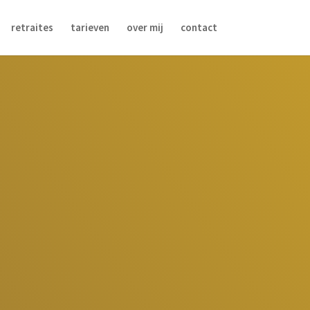
retraites
tarieven
over mij
contact