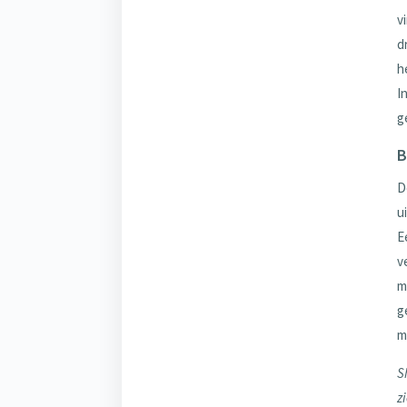
v
d
h
I
g
B
D
u
E
v
m
g
m
S
z