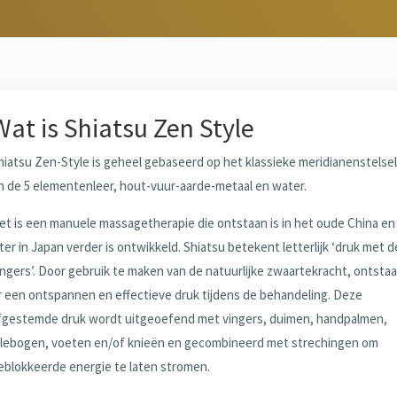
Wat is Shiatsu Zen Style
hiatsu Zen-Style is geheel gebaseerd op het klassieke meridianenstelsel
n de 5 elementenleer, hout-vuur-aarde-metaal en water.
et is een manuele massagetherapie die ontstaan is in het oude China en
ater in Japan verder is ontwikkeld. Shiatsu betekent letterlijk ‘druk met d
ingers’. Door gebruik te maken van de natuurlijke zwaartekracht, ontstaa
r een ontspannen en effectieve druk tijdens de behandeling. Deze
fgestemde druk wordt uitgeoefend met vingers, duimen, handpalmen,
llebogen, voeten en/of knieën en gecombineerd met strechingen om
eblokkeerde energie te laten stromen.