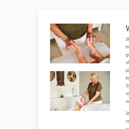
S
b
g
s
p
b
D
v
e
S
t
w