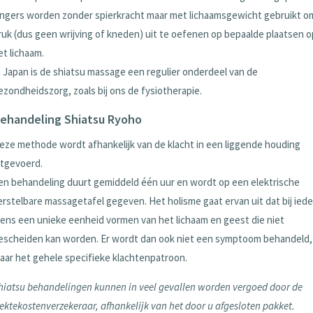
ingers worden zonder spierkracht maar met lichaamsgewicht gebruikt o
ruk (dus geen wrijving of kneden) uit te oefenen op bepaalde plaatsen o
et lichaam.
n Japan is de shiatsu massage een regulier onderdeel van de
ezondheidszorg, zoals bij ons de fysiotherapie.
ehandeling Shiatsu Ryoho
eze methode wordt afhankelijk van de klacht in een liggende houding
itgevoerd.
en behandeling duurt gemiddeld één uur en wordt op een elektrische
erstelbare massagetafel gegeven. Het holisme gaat ervan uit dat bij iede
ens een unieke eenheid vormen van het lichaam en geest die niet
escheiden kan worden. Er wordt dan ook niet een symptoom behandeld,
aar het gehele specifieke klachtenpatroon.
hiatsu behandelingen kunnen in veel gevallen worden vergoed door de
iektekostenverzekeraar, afhankelijk van het door u afgesloten pakket.