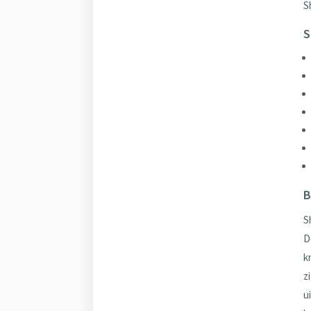
S
S
B
S
D
k
z
u