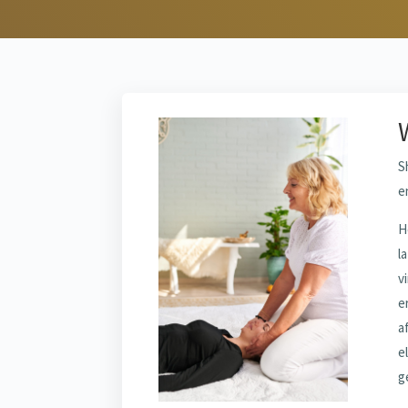
S
e
H
l
v
e
a
e
g