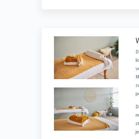
D
l
v
M
z
p
D
m
s
j