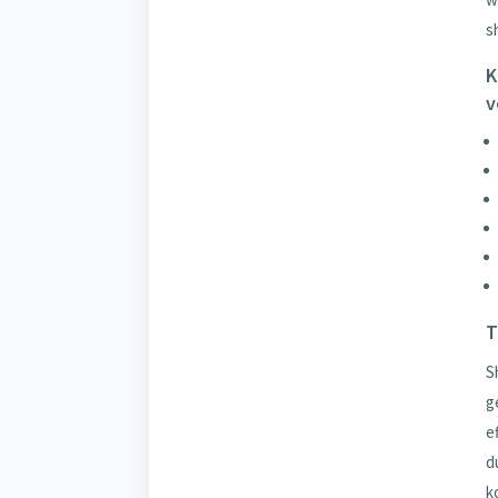
s
K
v
T
S
g
e
d
k