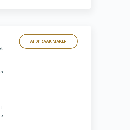
AFSPRAAK MAKEN
et
an
et
op